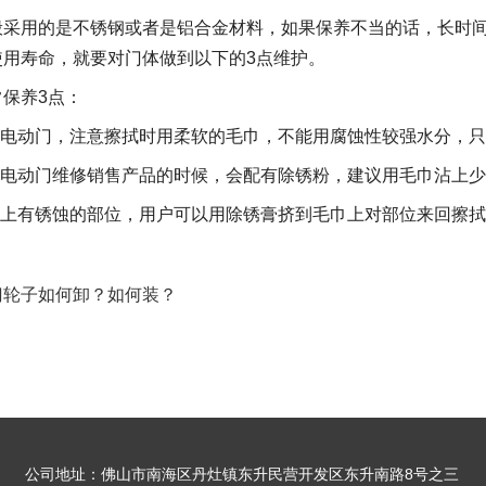
般采用的是不锈钢或者是铝合金材料，如果保养不当的话，长时
使用寿命，就要对门体做到以下的3点维护。
保养3点：
擦拭电动门，注意擦拭时用柔软的毛巾，不能用腐蚀性较强水分，
勇卓电动门维修销售产品的时候，会配有除锈粉，建议用毛巾沾上
门体上有锈蚀的部位，用户可以用除锈膏挤到毛巾上对部位来回擦
门轮子如何卸？如何装？
公司地址：佛山市南海区丹灶镇东升民营开发区东升南路8号之三